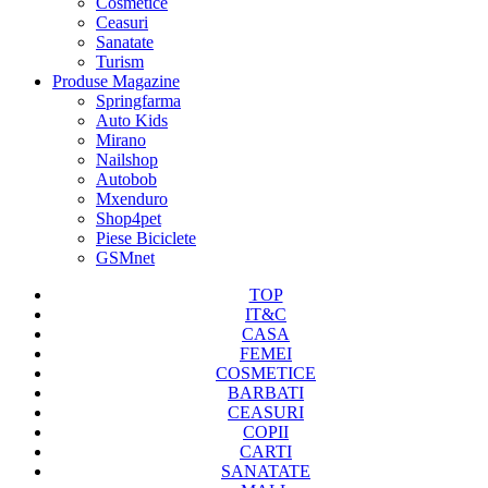
Cosmetice
Ceasuri
Sanatate
Turism
Produse Magazine
Springfarma
Auto Kids
Mirano
Nailshop
Autobob
Mxenduro
Shop4pet
Piese Biciclete
GSMnet
TOP
IT&C
CASA
FEMEI
COSMETICE
BARBATI
CEASURI
COPII
CARTI
SANATATE