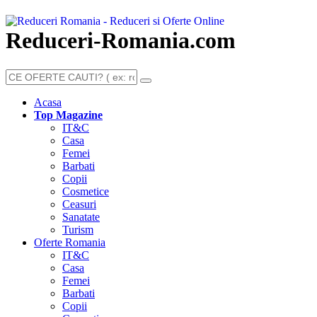
Reduceri-Romania.com
Acasa
Top Magazine
IT&C
Casa
Femei
Barbati
Copii
Cosmetice
Ceasuri
Sanatate
Turism
Oferte Romania
IT&C
Casa
Femei
Barbati
Copii