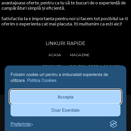
avantajoase oferte, pentru ca tu să te bucuri de o experiență de
cumpărături simplă și eficientă.
Satisfactia ta e importanta pentru noi si facem tot posibilul sa-ti
oferim o experienta cat mai placuta. Iti multumim ca esti aici!
LINKURI RAPIDE
ACASA
MAGAZINE
PRODUSE
POLITICA GDRP & COOKIES
Folosim cookie-uri pentru a imbunatati experienta de
CONTACT
TERMENI SI CONDITII
utilizare.
Politica Cookies
Accepta
COPYRIGHTS © REDUCERI-ROMANIA.COM. TOATE DREPTURILE
Doar Esentiale
REZERVATE.
PLATFORMĂ INDEPENDENTĂ DE COMPARARE A PRETURILOR
Preferinte
OPERATA DE OFERTE PRO