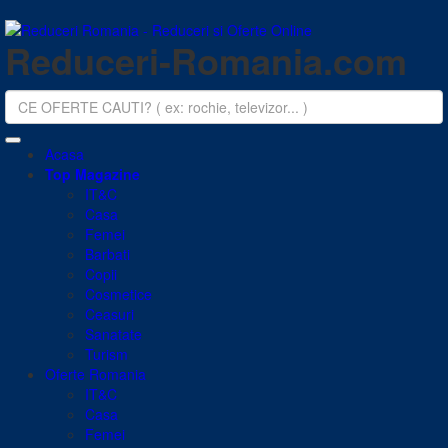
Reduceri-Romania.com
Acasa
Top Magazine
IT&C
Casa
Femei
Barbati
Copii
Cosmetice
Ceasuri
Sanatate
Turism
Oferte Romania
IT&C
Casa
Femei