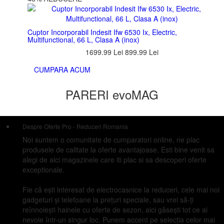
Cuptor Incorporabil Indesit Ifw 6530 Ix, Electric,
Multifunctional, 66 L, Clasa A (inox)
1699.99 Lei
899.99 Lei
CUMPARA ACUM
PARERI evoMAG
Despre Oferte Pro - Reduceri Romania
Noi suntem o comunitate de cumparatori online, ne plac
produsele de calitate la oferte avantajoase. Esti bine venit sa
alegi de aici magazinele care iti plac si sa descoperi oferte
exceptionale.
Fie că ești interesat de electrocasnice la reduceri, cele mai noi
gadgeturi și telefoane la prețuri speciale, sau vrei să-ți
reînnoiești hainele cu oferte de sezon, aici găsești tot ce ai
nevoie într-un singur loc. Punem accent pe selecția celor mai