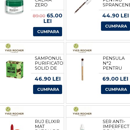
ZERO
SPRANCEN
DEFECTE
DE LA
DE LA
YVES
65.00
44.90 LEI
89.00
YVES
ROCHER
LEI
ROCHER
CUMPARA
CUMPARA
SAMPONUL
PENSULA
PURIFICATOR
N°2
SOLID DE
PENTRU
LA YVES
ANTICEAR
ROCHER
&
46.90 LEI
69.00 LEI
CORECTOR
1 PENSULA
CUMPARA
CUMPARA
DE LA
YVES
ROCHER
RUJ ELIXIR
SER ANTI-
MAT
IMPERFECT