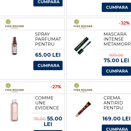
ROCHER
CUMPARA
CUMPARA
-32%
SPRAY
MASCARA
PARFUMAT
INTENSE
PENTRU
MÉTAMORP
CORP SI
DE LA
PAR
YVES
65.00 LEI
109.00
ZMEURA &
ROCHER
75.00 LEI
MENTA
CUMPARA
PIPERATA
CUMPARA
100ML DE
LA YVES
ROCHER
-27%
COMME
CREMA
UNE
ANTIRID
EVIDENCE
PENTRU
- GEL DE
OCHI CU
DUS
30 DE
55.00
169.00 LEI
75.00
PARFUMAT
ULEIURI
LEI
DE LA
PRETIOASE
CUMPARA