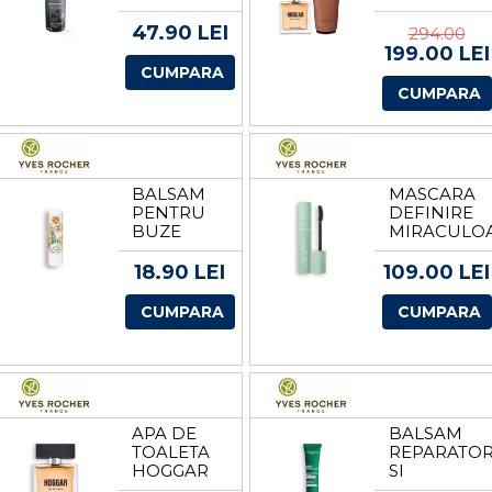
ROCHER
DE LA
YVES
47.90 LEI
294.00
ROCHER
199.00 LEI
CUMPARA
CUMPARA
BALSAM
MASCARA
PENTRU
DEFINIRE
BUZE
MIRACULO
KARITÉ 4.8
DE LA
G DE LA
YVES
18.90 LEI
109.00 LEI
YVES
ROCHER
ROCHER
CUMPARA
CUMPARA
APA DE
BALSAM
TOALETA
REPARATO
HOGGAR
SI
DE LA
RECONFOR