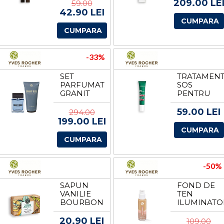
DE LA
ROCHER
209.00 LE
59.00
YVES
42.90 LEI
ROCHER
CUMPARA
CUMPARA
-33%
SET
TRATAMEN
PARFUMAT
SOS
GRANIT
PENTRU
BLEU DE
CORECTAR
LA YVES
COSURILOR
59.00 LEI
294.00
ROCHER
DE LA
199.00 LEI
YVES
CUMPARA
ROCHER
CUMPARA
-50%
SAPUN
FOND DE
VANILIE
TEN
BOURBON
ILUMINATO
80G DE LA
ANTIPOLU
YVES
FLACON-
20.90 LEI
109.00