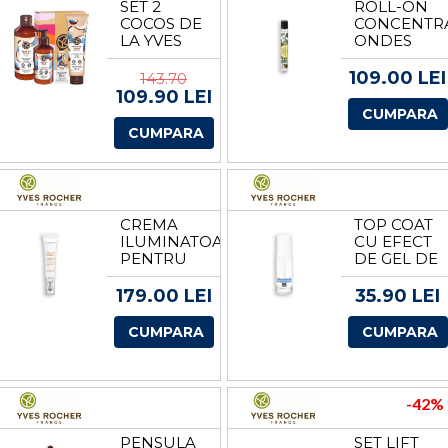
SET 2
ROLL-ON
COCOS DE
CONCENTR
LA YVES
ONDES
ROCHER
POSITIVES
DE LA
109.00 LEI
143.70
YVES
109.90 LEI
ROCHER
CUMPARA
CUMPARA
CREMA
TOP COAT
ILUMINATOARE
CU EFECT
PENTRU
DE GEL DE
OCHI DE
LA YVES
LA YVES
ROCHER
179.00 LEI
35.90 LEI
ROCHER
CUMPARA
CUMPARA
-42%
PENSULA
SET LIFT