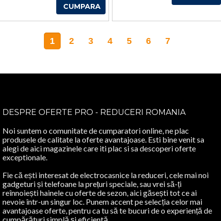
YVES
TUB 14 ML
CUMPARA
ROCHER
DE LA
YVES
ROCHER
1
2
3
4
5
6
7
DESPRE OFERTE PRO - REDUCERI ROMANIA
Noi suntem o comunitate de cumparatori online, ne plac
produsele de calitate la oferte avantajoase. Esti bine venit sa
alegi de aici magazinele care iti plac si sa descoperi oferte
exceptionale.
Fie că ești interesat de electrocasnice la reduceri, cele mai noi
gadgeturi și telefoane la prețuri speciale, sau vrei să-ți
reînnoiești hainele cu oferte de sezon, aici găsești tot ce ai
nevoie într-un singur loc. Punem accent pe selecția celor mai
avantajoase oferte, pentru ca tu să te bucuri de o experiență de
cumpărături simplă și eficientă.