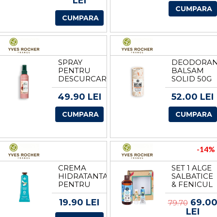
LEI
GRAIN
MAROC
CUMPARA
190ML DE
DE LA
CUMPARA
LA YVES
YVES
ROCHER
ROCHER
SPRAY
DEODORA
PENTRU
BALSAM
DESCURCAREA
SOLID 50G
PARULUI
DE LA
CU LAPTE
YVES
49.90 LEI
52.00 LEI
DE
ROCHER
CASTANE
CUMPARA
CUMPARA
BIO DE LA
YVES
ROCHER
-14%
CREMA
SET 1 ALGE
HIDRATANTA
SALBATICE
PENTRU
& FENICUL
MAINI TUB
MARIN DE
30 ML DE
LA YVES
19.90 LEI
69.0
79.70
LA YVES
ROCHER
LEI