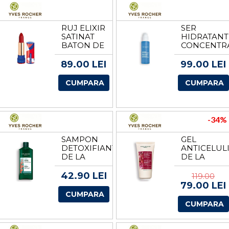
RUJ ELIXIR
SER
SATINAT
HIDRATANT
BATON DE
CONCENTR
LA YVES
DE LA
ROCHER
YVES
89.00 LEI
99.00 LEI
ROCHER
CUMPARA
CUMPARA
-34%
SAMPON
GEL
DETOXIFIANT
ANTICELULI
DE LA
DE LA
YVES
YVES
ROCHER
ROCHER
42.90 LEI
119.00
79.00 LEI
CUMPARA
CUMPARA