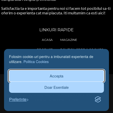
Satisfactia ta e importanta pentru noi si facem tot posibilul sa-ti
oferim o experienta cat mai placuta. Iti multumim ca esti aici!
LINKURI RAPIDE
ACASA
MAGAZINE
PRODUSE
POLITICA GDRP & COOKIES
Folosim cookie-uri pentru a imbunatati experienta de
CONTACT
TERMENI SI CONDITII
utilizare.
Politica Cookies
Accepta
COPYRIGHTS © REDUCERI-ROMANIA.COM. TOATE DREPTURILE
Doar Esentiale
REZERVATE.
PLATFORMĂ INDEPENDENTĂ DE COMPARARE A PRETURILOR
Preferinte
OPERATA DE OFERTE PRO