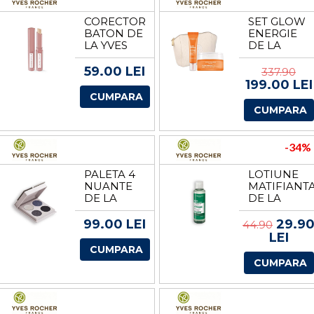
CORECTOR
SET GLOW
BATON DE
ENERGIE
LA YVES
DE LA
ROCHER
YVES
ROCHER
59.00 LEI
337.90
199.00 LEI
CUMPARA
CUMPARA
-34%
PALETA 4
LOTIUNE
NUANTE
MATIFIANT
DE LA
DE LA
YVES
YVES
ROCHER
ROCHER
99.00 LEI
29.9
44.90
LEI
CUMPARA
CUMPARA