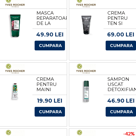
MASCA
CREMA
REPARATOARE
PENTRU
DE LA
TEN SI
YVES
BARBA
ROCHER
SCURTA
49.90 LEI
69.00 LEI
DE LA
YVES
CUMPARA
CUMPARA
ROCHER
CREMA
SAMPON
PENTRU
USCAT
MAINI
DETOXIFIA
VANILIE
DE LA
BOURBON
YVES
19.90 LEI
46.90 LEI
DE LA
ROCHER
YVES
CUMPARA
CUMPARA
ROCHER
-42%