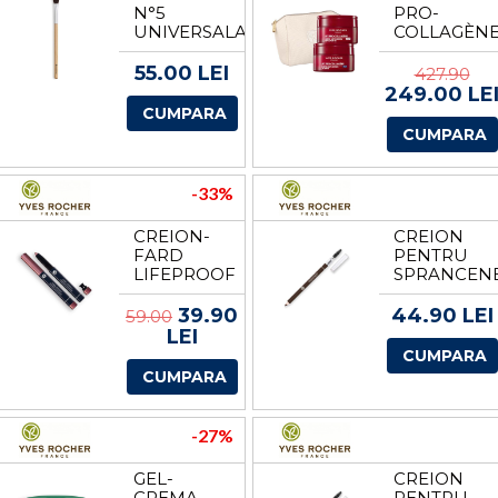
N°5
PRO-
UNIVERSALA
COLLAGÈN
PENTRU
DE LA
FARD DE
YVES
55.00 LEI
427.90
PLEOAPE
ROCHER
249.00 LE
DE LA
CUMPARA
YVES
CUMPARA
ROCHER
-33%
CREION-
CREION
FARD
PENTRU
LIFEPROOF
SPRANCEN
CREION
CREION
DE LA
DE LA
39.90
44.90 LEI
59.00
YVES
YVES
LEI
ROCHER
ROCHER
CUMPARA
CUMPARA
-27%
GEL-
CREION
CREMA
PENTRU