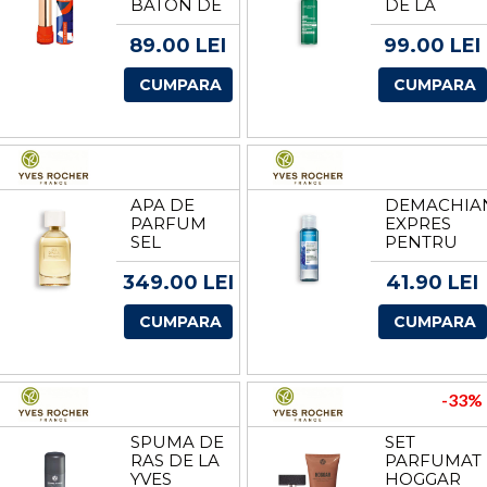
BATON DE
DE LA
LA YVES
YVES
ROCHER
ROCHER
89.00 LEI
99.00 LEI
CUMPARA
CUMPARA
APA DE
DEMACHIA
PARFUM
EXPRES
SEL
PENTRU
D'AZUR
OCHI DE
100 ML DE
LA YVES
349.00 LEI
41.90 LEI
LA YVES
ROCHER
ROCHER
CUMPARA
CUMPARA
-33%
SPUMA DE
SET
RAS DE LA
PARFUMAT
YVES
HOGGAR