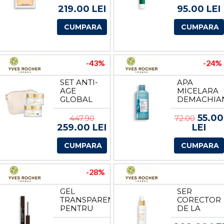
YVES
DE LA
219.00 LEI
95.00 LEI
ROCHER
YVES
ROCHER
CUMPARA
CUMPARA
-43%
-24%
SET ANTI-
APA
AGE
MICELARA
GLOBAL
DEMACHIA
DE LA
CU EFECT
YVES
CALMANT
55.00
447.90
72.00
ROCHER
DE LA
259.00 LEI
LEI
YVES
ROCHER
CUMPARA
CUMPARA
-28%
GEL
SER
TRANSPARENT
CORECTOR
PENTRU
DE LA
SPRANCENE
YVES