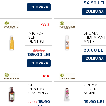
ROCHER
POMPA DE
54.50 LEI
LA YVES
CUMPARA
ROCHER
CUMPARA
-33%
MICRO-
SPUMA
SER
HIDRATANT
PENTRU
ANTI-
LUMINOZITATE
CRESTEREA
ABSOLUTA
PARULUI
89.00 LEI
279.00
DE LA
DE LA
189.00 LEI
YVES
YVES
CUMPARA
ROCHER
ROCHER
CUMPARA
-18%
GEL
CREMA
PENTRU
PENTRU
SPALAREA
MAINI
MAINILOR
ARGAN &
MASLINE &
TRANDAFIR
18.90
19.90 LEI
22.90
PETIT
BIO DIN