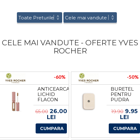
CELE MAI VANDUTE - OFERTE YVES
ROCHER
-60%
-50%
ANTICEARCAN
BURETEL
LICHID
PENTRU
FLACON
PUDRA
DE LA
COMPACTA
YVES
DE LA
26.00
9.95
65.00
19.90
ROCHER
YVES
LEI
LEI
ROCHER
CUMPARA
CUMPARA