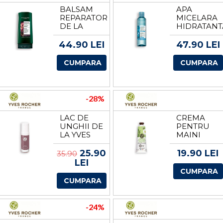
BALSAM
APA
REPARATOR
MICELARA
DE LA
HIDRATANT
YVES
DE LA
ROCHER
YVES
44.90 LEI
47.90 LEI
ROCHER
CUMPARA
CUMPARA
-28%
LAC DE
CREMA
UNGHII DE
PENTRU
LA YVES
MAINI
ROCHER
VERBINA &
MUSETEL
25.90
19.90 LEI
35.90
DE LA
LEI
YVES
CUMPARA
ROCHER
CUMPARA
-24%