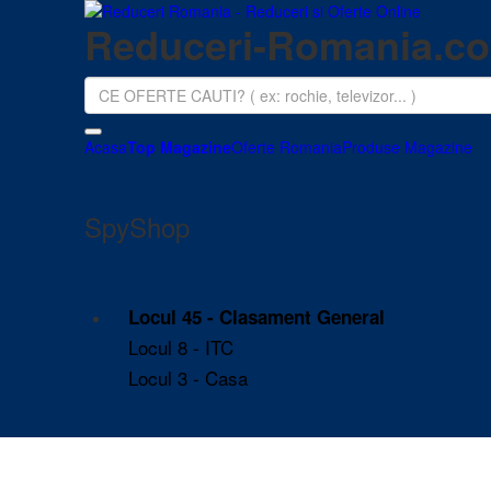
Reduceri-Romania.c
Acasa
Top Magazine
Oferte Romania
Produse Magazine
SpyShop
Locul 45 - Clasament General
Locul 8 - ITC
Locul 3 - Casa