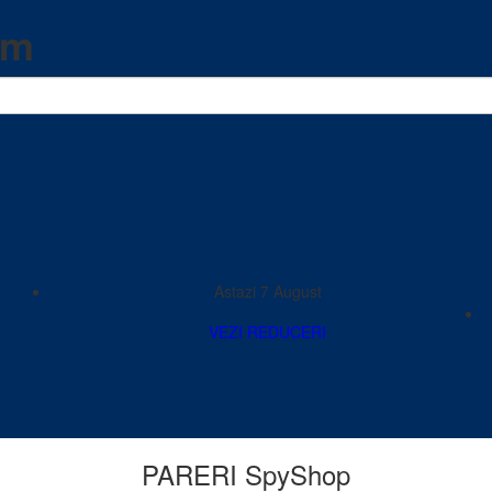
om
Astazi 7 August
VEZI REDUCERI
PARERI SpyShop