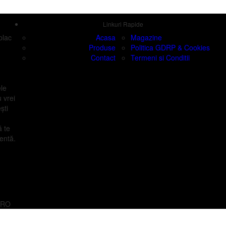
Linkuri Rapide
plac
Acasa
Magazine
Produse
Politica GDRP & Cookies
Contact
Termeni si Conditii
ele
 vrei
ști
ă te
entă.
 PRO