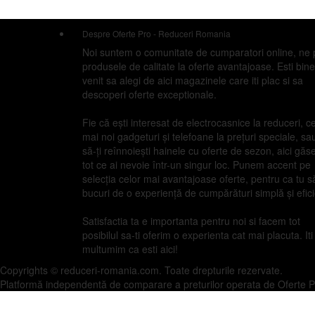
Despre Oferte Pro - Reduceri Romania
Noi suntem o comunitate de cumparatori online, ne 
produsele de calitate la oferte avantajoase. Esti bine
venit sa alegi de aici magazinele care iti plac si sa
descoperi oferte exceptionale.
Fie că ești interesat de electrocasnice la reduceri, c
mai noi gadgeturi și telefoane la prețuri speciale, sau
să-ți reînnoiești hainele cu oferte de sezon, aici găse
tot ce ai nevoie într-un singur loc. Punem accent pe
selecția celor mai avantajoase oferte, pentru ca tu s
bucuri de o experiență de cumpărături simplă și efici
Satisfactia ta e importanta pentru noi si facem tot
posibilul sa-ti oferim o experienta cat mai placuta. Iti
multumim ca esti aici!
Copyrights © reduceri-romania.com. Toate drepturile rezervate.
Platformă independentă de comparare a preturilor operata de Oferte