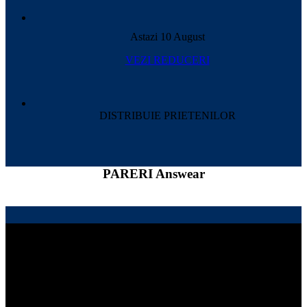
Astazi 10 August
VEZI REDUCERI
DISTRIBUIE PRIETENILOR
PARERI Answear
Despre Oferte Pro - Reduceri Romania
Noi suntem o comunitate de cumparatori online, ne plac
produsele de calitate la oferte avantajoase. Esti bine venit sa
alegi de aici magazinele care iti plac si sa descoperi oferte
exceptionale.