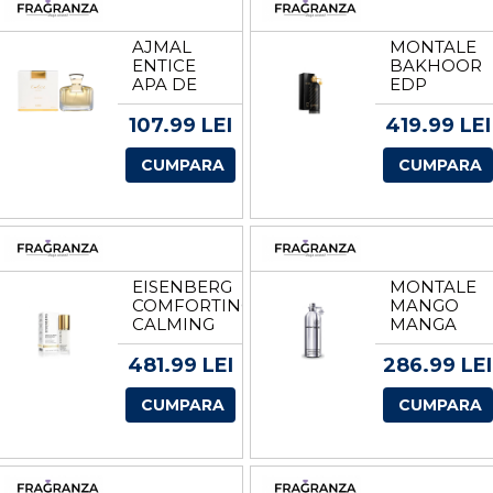
AJMAL
MONTALE
ENTICE
BAKHOOR
APA DE
EDP
PARFUM
VOLUM
PENTRU
100 ML
107.99 LEI
419.99 LEI
FEMEI
EDP
CUMPARA
CUMPARA
VOLUM 75
ML
EISENBERG
MONTALE
COMFORTING
MANGO
CALMING
MANGA
SERUM
EDP
SER SER
VOLUM
481.99 LEI
286.99 LEI
HIDRATANT
100 ML
CALMANT
CUMPARA
CUMPARA
PENTRU
PIELE
SENSIBILA
VOLUM 30
ML