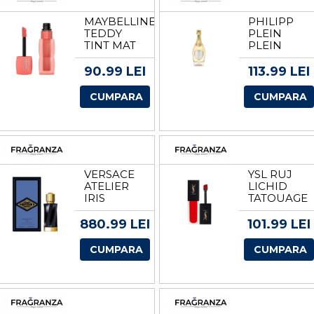
MAYBELLINE
PHILIPP
TEDDY
PLEIN
TINT MAT
PLEIN
RUJ
FATALE
VOLUM 25
EDP
90.99 LEI
113.99 LEI
BABY TEE
VOLUM 30
ML
CUMPARA
CUMPARA
VERSACE
YSL RUJ
ATELIER
LICHID
IRIS
TATOUAGE
D`ELITE
COUTURE
APA DE
VELVET
880.99 LEI
101.99 LEI
PARFUM
CREAM CU
UNISEX
EFECT
CUMPARA
CUMPARA
EDP
MAT
VOLUM
TESTER
100 ML
VOLUM
201 ROUGE
TATOUAGE