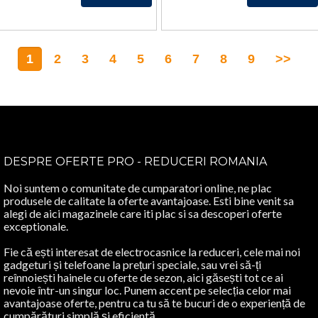
EDT
TESTER
VOLUM
EDP
100 ML
VOLUM
100 ML
1
2
3
4
5
6
7
8
9
>>
DESPRE OFERTE PRO - REDUCERI ROMANIA
Noi suntem o comunitate de cumparatori online, ne plac
produsele de calitate la oferte avantajoase. Esti bine venit sa
alegi de aici magazinele care iti plac si sa descoperi oferte
exceptionale.
Fie că ești interesat de electrocasnice la reduceri, cele mai noi
gadgeturi și telefoane la prețuri speciale, sau vrei să-ți
reînnoiești hainele cu oferte de sezon, aici găsești tot ce ai
nevoie într-un singur loc. Punem accent pe selecția celor mai
avantajoase oferte, pentru ca tu să te bucuri de o experiență de
cumpărături simplă și eficientă.