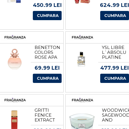
APA DE
POTION
450.99 LEI
624.99 LEI
PARFUM
APA DE
PENTRU
PARFUM
CUMPARA
CUMPARA
BARBATI
UNISEX
EDP
EDP
VOLUM
VOLUM
100 ML
100 ML
BENETTON
YSL LIBRE
COLORS
L`ABSOLU
ROSE APA
PLATINE
DE
APA DE
PARFUM
PARFUM
69.99 LEI
477.99 LEI
PENTRU
PENTRU
FEMEI
FEMEI
CUMPARA
CUMPARA
TESTER
EDP
EDP
VOLUM 50
VOLUM 80
ML
ML
GRITTI
WOODWIC
FENICE
SAGEWOO
EXTRACT
AND
DE
SEAGRASS