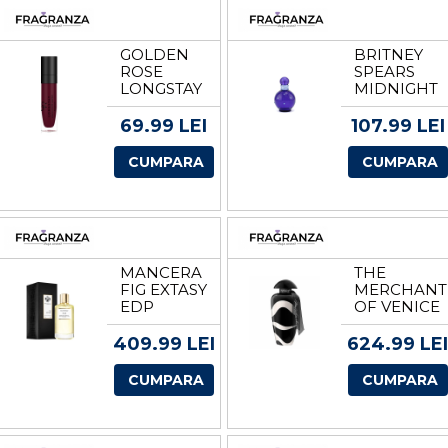
150 ML
GOLDEN
BRITNEY
ROSE
SPEARS
LONGSTAY
MIDNIGHT
LIQUID
FANTASY
MATTE
TESTER
69.99 LEI
107.99 LEI
RUJ
EDP
LICHID
VOLUM
CUMPARA
CUMPARA
MAT DE
100 ML
LUNGA
DURATA
VOLUM
NR. 01
MANCERA
THE
FIG EXTASY
MERCHANT
EDP
OF VENICE
VOLUM
MARIA
120 ML
CALLAS
409.99 LEI
624.99 LEI
UNISEX
EAU DE
CUMPARA
CUMPARA
PARFUM
EDP
VOLUM
100 ML