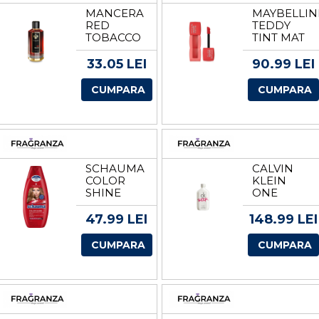
MANCERA
MAYBELLIN
RED
TEDDY
TOBACCO
TINT MAT
EDP
RUJ
VOLUM 30
33.05 LEI
90.99 LEI
COQUETTIS
CUMPARA
CUMPARA
SCHAUMA
CALVIN
COLOR
KLEIN
SHINE
ONE
SAMPON
SHOCK
EDT
47.99 LEI
148.99 LEI
VOLUM
200 ML
CUMPARA
CUMPARA