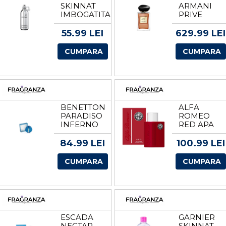
SKINNAT
ARMANI
IMBOGATITA
PRIVE
CU
SANTAL
ULEIURI
DAN SHA
55.99 LEI
629.99 LEI
400ML
UNISEX
VOLUM
APA DE
CUMPARA
CUMPARA
400 ML
PARFUM
TESTER
EDP
VOLUM
100 ML
BENETTON
ALFA
PARADISO
ROMEO
INFERNO
RED APA
BLUE
DE
PARFUM
TOALETA
84.99 LEI
100.99 LEI
PENTRU
PENTRU
BARBATI
BARBATI
CUMPARA
CUMPARA
EDT
EDT
VOLUM
VOLUM
100 ML
125 ML
ESCADA
GARNIER
NECTAR
SKINNAT