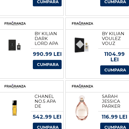
PENTRU
PARFUM
CUMPARA
CUMPARA
FEMEI
UNISEX
EDP
TESTER
VOLUM
EDP
100 ML
VOLUM 50
ML
BY KILIAN
BY KILIAN
DARK
VOULEZ
LORD APA
VOUZ
DE
COUCHER
PARFUM
AVEC MOI
990.99 LEI
1104.99
PENTRU
APA DE
LEI
BARBATI
PARFUM
CUMPARA
EDP
PENTRU
CUMPARA
VOLUM 50
FEMEI
ML
EDP
VOLUM 50
ML
CHANEL
SARAH
NO.5 APA
JESSICA
DE
PARKER
TOALETA
LOVELY
PENTRU
PARFUM
542.99 LEI
116.99 LEI
FEMEI
PENTRU
TESTER
FEMEI
CUMPARA
CUMPARA