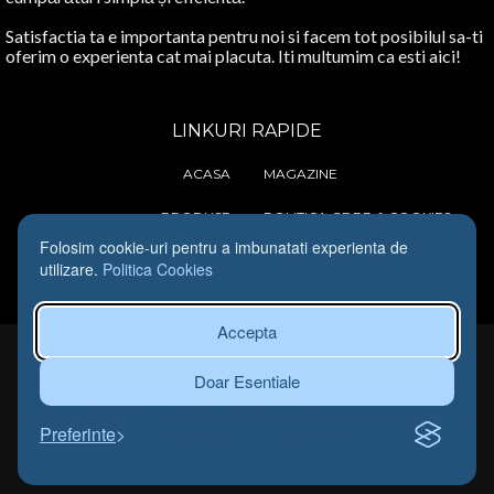
Satisfactia ta e importanta pentru noi si facem tot posibilul sa-ti
oferim o experienta cat mai placuta. Iti multumim ca esti aici!
LINKURI RAPIDE
ACASA
MAGAZINE
PRODUSE
POLITICA GDRP & COOKIES
Folosim cookie-uri pentru a imbunatati experienta de
CONTACT
TERMENI SI CONDITII
utilizare.
Politica Cookies
Accepta
COPYRIGHTS © REDUCERI-ROMANIA.COM. TOATE DREPTURILE
Doar Esentiale
REZERVATE.
PLATFORMĂ INDEPENDENTĂ DE COMPARARE A PRETURILOR
Preferinte
OPERATA DE OFERTE PRO