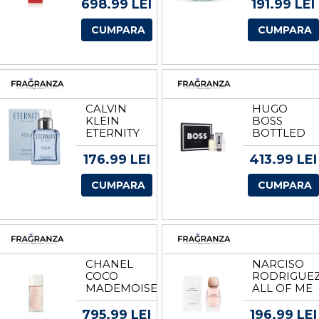
PARFUM
LUMANARE
698.99 LEI
191.99 LEI
UNISEX
PARFUMAT
VOLUM
VOLUM
CUMPARA
CUMPARA
100 ML
453.6 G
CALVIN
HUGO
KLEIN
BOSS
ETERNITY
BOTTLED
AQUA EDT
SET
VOLUM
CADOU
176.99 LEI
413.99 LEI
200 ML
PENTRU
BARBATI
CUMPARA
CUMPARA
VOLUM
100 ML
EDT + 100
ML GEL DE
DUS + EDT
10 ML
CHANEL
NARCISO
COCO
RODRIGUE
MADEMOISELLE
ALL OF ME
EDT
APA DE
VOLUM 50
PARFUM
795.99 LEI
196.99 LEI