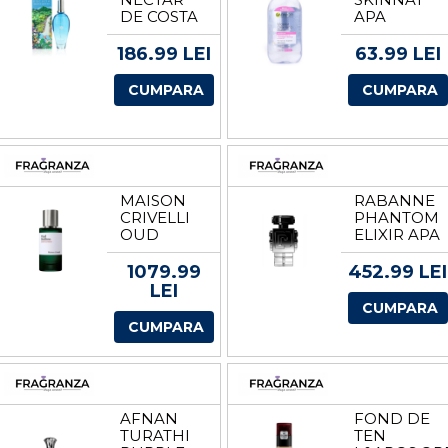
DE COSTA
APA
RICA APA
MICELARA
DE
VOLUM
186.99 LEI
63.99 LEI
TOALETA
700 ML
PENTRU
CUMPARA
CUMPARA
FEMEI EDT
VOLUM
100 ML
MAISON
RABANNE
CRIVELLI
PHANTOM
OUD
ELIXIR APA
STALLION
DE
EXTRACT
PARFUM
1079.99
452.99 LEI
DE
PENTRU
LEI
PARFUM
BARBATI
CUMPARA
UNISEX
TESTER
CUMPARA
VOLUM 50
EDP
ML
VOLUM
100 ML
AFNAN
FOND DE
TURATHI
TEN