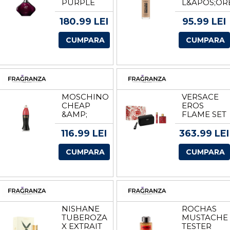
PURPLE
L&APOS;OR
APA DE
INFAILLIBL
PARFUM
220
180.99 LEI
95.99 LEI
PENTRU
SABLE/SAN
FEMEI
VOLUM 1
CUMPARA
CUMPARA
EDP
BUCATA
VOLUM 90
ML
MOSCHINO
VERSACE
CHEAP
EROS
&AMP;
FLAME SET
CHIC
CADOU
TESTER
PENTRU
116.99 LEI
363.99 LEI
EDT
BARBATI
VOLUM
VOLUM
CUMPARA
CUMPARA
100 ML
EDP 100
ML + EDP
10 ML +
GEANTA
DE
TOALETA
NISHANE
ROCHAS
TUBEROZA
MUSTACHE
X EXTRAIT
TESTER