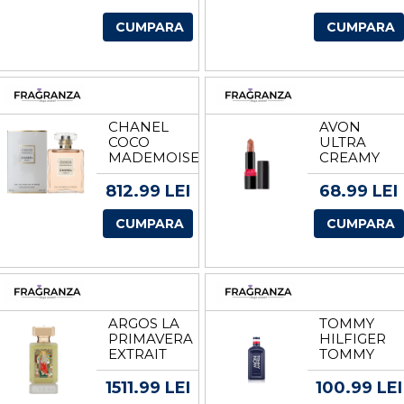
ML
PENTRU
FEMEI
CUMPARA
CUMPARA
EDP
VOLUM 30
ML
CHANEL
AVON
COCO
ULTRA
MADEMOISELLE
CREAMY
INTENS
LIPSTICK
EDP
RUJ
812.99 LEI
68.99 LEI
VOLUM 50
ML
CUMPARA
CUMPARA
ARGOS LA
TOMMY
PRIMAVERA
HILFIGER
EXTRAIT
TOMMY
DE
NOW
PARFUM
TESTER
1511.99 LEI
100.99 LEI
UNISEX
BARBATI