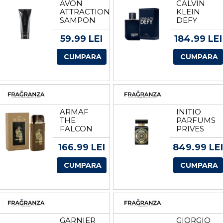
AVON
CALVIN
ATTRACTION
KLEIN
SAMPON
DEFY
PENTRU
PARFUM
PAR SI
PARFUM
59.99 LEI
184.99 LEI
CORP
PENTRU
VOLUM
BARBATI
CUMPARA
CUMPARA
200 ML
VOLUM
100 ML
ARMAF
INITIO
THE
PARFUMS
FALCON
PRIVES
APA DE
OUD FOR
PARFUM
HAPPINESS
166.99 LEI
849.99 LEI
UNISEX
APA DE
EDP
PARFUM
CUMPARA
CUMPARA
VOLUM
UNISEX
100 ML
TESTER
EDP
VOLUM 90
ML
GARNIER
GIORGIO