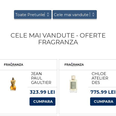
CELE MAI VANDUTE - OFERTE
FRAGRANZA
JEAN
CHLOE
PAUL
ATELIER
GAULTIER
DES
DIVINE LE
FLEURS
PARFUM
SANTALUM
323.99 LEI
775.99 LEI
PENTU
APA DE
FEMEI
PARFUM
CUMPARA
CUMPARA
VOLUM 30
UNISEX
ML
EDP
VOLUM