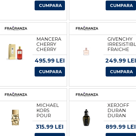
EXTRACT
EDT
CUMPARA
CUMPARA
DE
VOLUM
PARFUM
100 ML
VOLUM
100 ML
MANCERA
GIVENCHY
CHERRY
IRRESISTIB
CHERRY
FRAICHE
APA DE
APA DE
PARFUM
TOALETA
495.99 LEI
249.99 LEI
UNISEX
PENTRU
EDP
FEMEI
CUMPARA
CUMPARA
VOLUM
TESTER
120 ML
EDT
VOLUM 80
ML
MICHAEL
XERJOFF
KORS
DURAN
POUR
DURAN
FEMME
BLACK
APA DE
MOONLIGH
315.99 LEI
899.99 LEI
PARFUM
APA DE