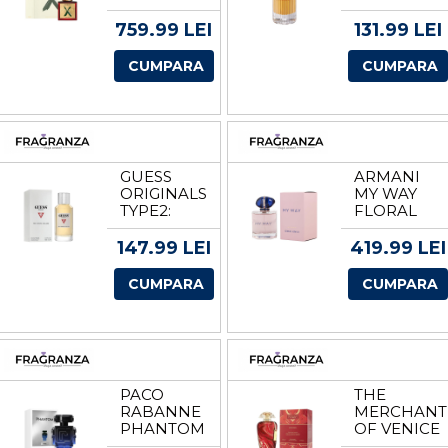
DE
BARBATI
PARFUM
EDP
759.99 LEI
131.99 LEI
UNISEX
VOLUM
VOLUM
125 ML
CUMPARA
CUMPARA
100 ML
GUESS
ARMANI
ORIGINALS
MY WAY
TYPE2:
FLORAL
COACAZ
EDP
ROSU SI
VOLUM 50
147.99 LEI
419.99 LEI
BALSAM
ML
UNISEX
CUMPARA
CUMPARA
EDP
VOLUM
100 ML
PACO
THE
RABANNE
MERCHANT
PHANTOM
OF VENICE
INTENSE
RED