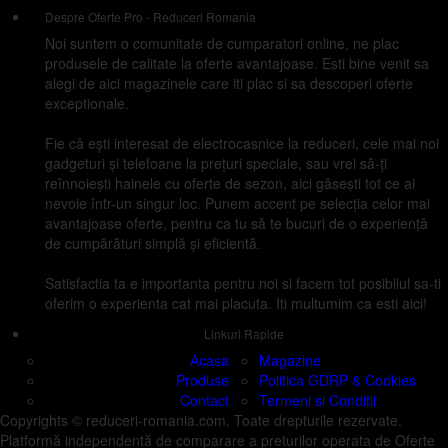
Despre Oferte Pro - Reduceri Romania
Noi suntem o comunitate de cumparatori online, ne plac
produsele de calitate la oferte avantajoase. Esti bine venit sa
alegi de aici magazinele care iti plac si sa descoperi oferte
exceptionale.
Fie că ești interesat de electrocasnice la reduceri, cele mai noi
gadgeturi și telefoane la prețuri speciale, sau vrei să-ți
reînnoiești hainele cu oferte de sezon, aici găsești tot ce ai
nevoie într-un singur loc. Punem accent pe selecția celor mai
avantajoase oferte, pentru ca tu să te bucuri de o experiență
de cumpărături simplă și eficientă.
Satisfactia ta e importanta pentru noi si facem tot posibilul sa-ti
oferim o experienta cat mai placuta. Iti multumim ca esti aici!
Linkuri Rapide
Acasa
Magazine
Produse
Politica GDRP & Cookies
Contact
Termeni si Conditii
Copyrights © reduceri-romania.com. Toate drepturile rezervate.
Platformă independentă de comparare a preturilor operata de Oferte