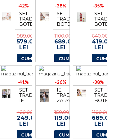
-42%
-38%
-35%
SET
SET
SET
TRADITIONAL
TRADITIONAL
TRADITIONAL
BOTEZ
BOTEZ
BOTEZ
-
BAIAT
ANTONIA
COSTUMAS
-
6
989.00
1100.00
640.00
BAIETEL
COSTUMAS
579.00
689.00
419.00
TRUSOU
+
LEI
LEI
LEI
LUMANARE
TRUSOU
3
+
CUMPARA
CUMPARA
CUMPARA
CUTIE
+
LUMANARE
4
-41%
-26%
-38%
SET
IE
SET
TRADITIONAL
TRADITIONALA
TRADITIONAL
IE
ZARA
BOTEZ
MAMA
FETITA
CAMASA
-
420.00
159.00
1100.00
TATA
COSTUMAS
249.00
119.00
689.00
10
+
LEI
LEI
LEI
TRUSOU
+
CUMPARA
CUMPARA
CUMPARA
CUTIE