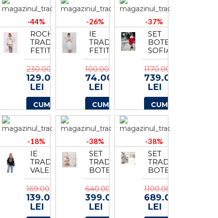
-
TUL
-44%
-26%
-37%
2
ROCHIE
IE
SET
TRADITIONALA
TRADITIONALA
BOTEZ
FETITE
FETITE
SOFIA
MATILDA
GIA
2
230.00
100.00
1170.00
129.00
74.00
739.00
LEI
LEI
LEI
CUMPARA
CUMPARA
CUMPARA
-18%
-38%
-38%
IE
SET
SET
TRADITIONALA
TRADITIONAL
TRADITIONAL
VALERIA
BOTEZ
BOTEZ
CAMELIA
BAIAT
5
-
169.00
640.00
1100.00
COSTUMAS
139.00
399.00
689.00
+
LEI
LEI
LEI
TRUSOU