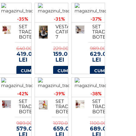
+
LUMANARE
4
-35%
-31%
-37%
SET
VESTA
SET
TRADITIONAL
CATIFEA
TRADITIONAL
BOTEZ
7
BOTEZ
FETITA
-
-
COSTUMAS
640.00
229.00
989.00
COSTUMAS
BAIETEL
419.00
159.00
629.00
+
TRUSOU
LEI
LEI
LEI
LUMANARE
LUMANARE
-
4
CUMPARA
CUMPARA
CUMPARA
TUL
2
-42%
-39%
-38%
SET
SET
SET
TRADITIONAL
TRADITIONAL
TRADITIONAL
BOTEZ
BOTEZ
BOTEZ
-
MELINDA
FETITA
COSTUMAS
2
-
989.00
1070.00
1100.00
FETITA
COSTUMAS
579.00
659.00
689.00
TRUSOU
+
LEI
LEI
LEI