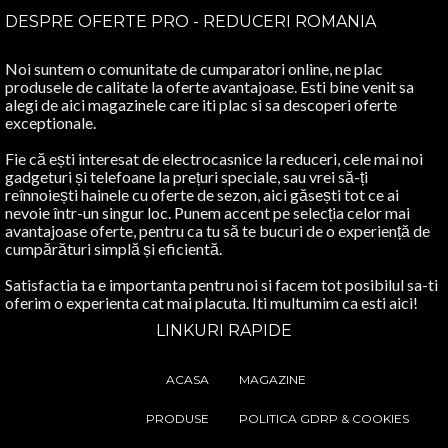
DESPRE OFERTE PRO - REDUCERI ROMANIA
Noi suntem o comunitate de cumparatori online, ne plac
produsele de calitate la oferte avantajoase. Esti bine venit sa
alegi de aici magazinele care iti plac si sa descoperi oferte
exceptionale.
Fie că ești interesat de electrocasnice la reduceri, cele mai noi
gadgeturi și telefoane la prețuri speciale, sau vrei să-ți
reînnoiești hainele cu oferte de sezon, aici găsești tot ce ai
nevoie într-un singur loc. Punem accent pe selecția celor mai
avantajoase oferte, pentru ca tu să te bucuri de o experiență de
cumpărături simplă și eficientă.
Satisfactia ta e importanta pentru noi si facem tot posibilul sa-ti
oferim o experienta cat mai placuta. Iti multumim ca esti aici!
LINKURI RAPIDE
ACASA
MAGAZINE
PRODUSE
POLITICA GDRP & COOKIES