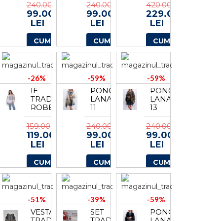
3
240.00
240.00
420.00
99.00
99.00
229.00
LEI
LEI
LEI
CUMPARA
CUMPARA
CUMPARA
-26%
-59%
-59%
IE
PONCHO
PONCHO
TRADITIONALA
LANA
LANA
ROBERTA
11
13
159.00
240.00
240.00
119.00
99.00
99.00
LEI
LEI
LEI
CUMPARA
CUMPARA
CUMPARA
-51%
-39%
-59%
VESTA
SET
PONCHO
TRADITIONALA
TRADITIONAL
LANA