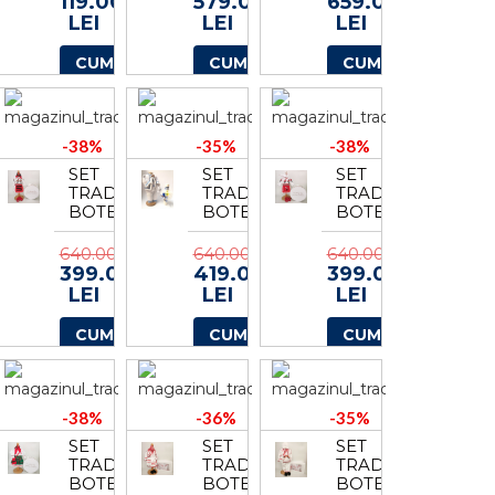
119.00
579.00
659.00
CUTIE
+
LEI
LEI
LEI
PENTRU
TRUSOU
TRUSOU
+
CUMPARA
CUMPARA
CUMPARA
LUMANARE
CUTIE
4
+
LUMANARE
3
-38%
-35%
-38%
SET
SET
SET
TRADITIONAL
TRADITIONAL
TRADITIONAL
BOTEZ
BOTEZ
BOTEZ
CAMELIA
BAIAT
CAMELIA
6
-
4
640.00
640.00
640.00
COSTUMAS
399.00
419.00
399.00
+
LEI
LEI
LEI
LUMANARE
CUMPARA
CUMPARA
CUMPARA
-38%
-36%
-35%
SET
SET
SET
TRADITIONAL
TRADITIONAL
TRADITIONAL
BOTEZ
BOTEZ
BOTEZ