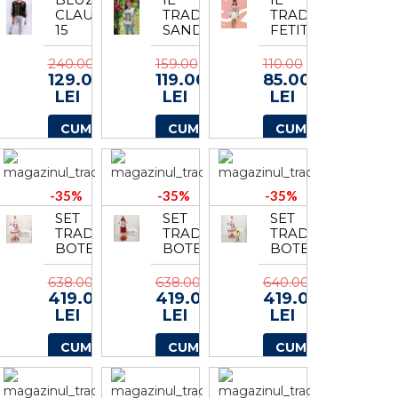
CLAUDIA
TRADITIONALA
TRADITIONALA
15
SANDUCA
FETITE
2
FRANCI
4
240.00
159.00
110.00
129.00
119.00
85.00
LEI
LEI
LEI
CUMPARA
CUMPARA
CUMPARA
-35%
-35%
-35%
SET
SET
SET
TRADITIONAL
TRADITIONAL
TRADITIONAL
BOTEZ
BOTEZ
BOTEZ
DENISA
DENISA
ANTONIA
4
5
5
638.00
638.00
640.00
419.00
419.00
419.00
LEI
LEI
LEI
CUMPARA
CUMPARA
CUMPARA