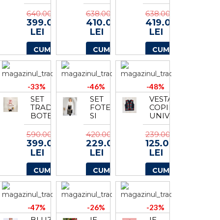
CAMELIA
DENISA
BAIAT
2
6
-
640.00
638.00
638.00
COSTUMAS
399.00
410.00
419.00
+
LEI
LEI
LEI
TRUSOU
BAIAT
CUMPARA
CUMPARA
CUMPARA
6
-33%
-46%
-48%
SET
SET
VESTA
TRADITIONAL
FOTE
COPII
BOTEZ
SI
UNIVERSALA
BAIAT
BRAU
-
4
590.00
420.00
239.00
COSTUMAS
399.00
229.00
125.00
+
LEI
LEI
LEI
LUMANARE
ADAN
CUMPARA
CUMPARA
CUMPARA
3
-47%
-26%
-23%
BLUZA
IE
IE