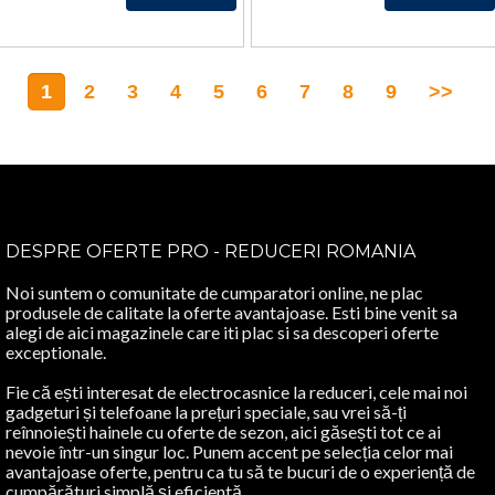
1
2
3
4
5
6
7
8
9
>>
DESPRE OFERTE PRO - REDUCERI ROMANIA
Noi suntem o comunitate de cumparatori online, ne plac
produsele de calitate la oferte avantajoase. Esti bine venit sa
alegi de aici magazinele care iti plac si sa descoperi oferte
exceptionale.
Fie că ești interesat de electrocasnice la reduceri, cele mai noi
gadgeturi și telefoane la prețuri speciale, sau vrei să-ți
reînnoiești hainele cu oferte de sezon, aici găsești tot ce ai
nevoie într-un singur loc. Punem accent pe selecția celor mai
avantajoase oferte, pentru ca tu să te bucuri de o experiență de
cumpărături simplă și eficientă.