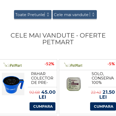
CELE MAI VANDUTE - OFERTE
PETMART
-52%
-5%
PAHAR
SOLO,
COLECTOR
CONSERVA
DE PRE-
100%
MULGERE
MISTRET,
300 G
45.00
21.50
92.68
22.42
LEI
LEI
CUMPARA
CUMPARA