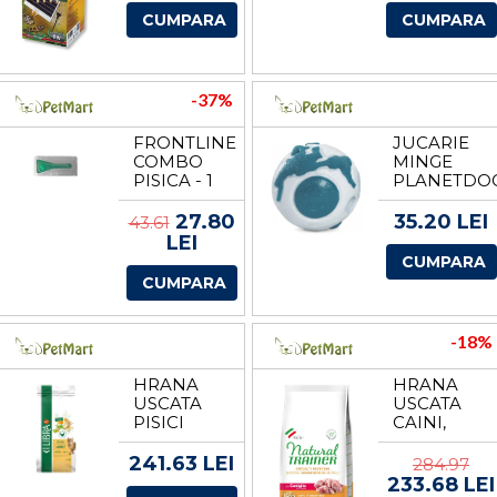
(280X180MM)
CUMPARA
CUMPARA
-37%
FRONTLINE
JUCARIE
COMBO
MINGE
PISICA - 1
PLANETDOG
PIPETA
ORBEE
ANTIPARAZITARA
OLD SOUL,
27.80
35.20 LEI
43.61
S 5 CM
LEI
CUMPARA
CUMPARA
-18%
HRANA
HRANA
USCATA
USCATA
PISICI
CAINI,
ADULTE,
NATURAL
LIBRA CAT
TRAINER,
241.63 LEI
284.97
ADULT,
SENSITIVE
233.68 LEI