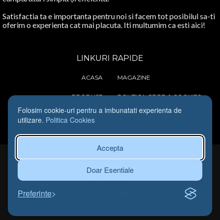
Satisfactia ta e importanta pentru noi si facem tot posibilul sa-ti
oferim o experienta cat mai placuta. Iti multumim ca esti aici!
LINKURI RAPIDE
ACASA
MAGAZINE
PRODUSE
POLITICA GDRP & COOKIES
Folosim cookie-uri pentru a imbunatati experienta de
CONTACT
TERMENI SI CONDITII
utilizare.
Politica Cookies
Accepta
COPYRIGHTS © REDUCERI-ROMANIA.COM. TOATE DREPTURILE
Doar Esentiale
REZERVATE.
PLATFORMĂ INDEPENDENTĂ DE COMPARARE A PRETURILOR
Preferinte
OPERATA DE OFERTE PRO