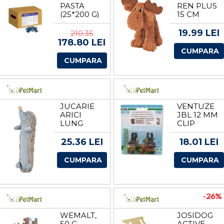
PASTA
REN PLUS
(25*200 G)
15 CM
5 KG
35751
(PRET/CUTIE)
19.99 LEI
210.35
178.80 LEI
CUMPARA
CUMPARA
JUCARIE
VENTUZE
ARICI
JBL 12 MM
LUNG
CLIP
PLUS 37
SUCTION
CM 34833
PAD
25.36 LEI
18.01 LEI
CUMPARA
CUMPARA
-26%
WEMALT,
JOSIDOG
50 G
ACTIVE,