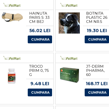
HAINUTA
BOTNITA
PARIS S: 33
PLASTIC 26
CM BEJ
CM NR.5
680512
17605
56.02 LEI
19.30 LEI
CUMPARA
CUMPARA
TROCO
JT-DERM
PRIM 0, 75
PHARMA,
G
60
CAPSULE
9.48 LEI
168.17 LEI
CUMPARA
CUMPARA