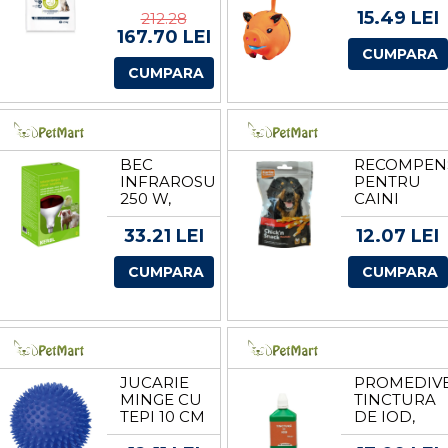
2.5 KG
15.49 LEI
212.28
167.70 LEI
CUMPARA
CUMPARA
BEC
RECOMPEN
INFRAROSU
PENTRU
250 W,
CAINI
ALBERT
SNACK
KERBL
BATON
33.21 LEI
12.07 LEI
PIELE/PUI
65G
CUMPARA
CUMPARA
JUCARIE
PROMEDIV
MINGE CU
TINCTURA
TEPI 10 CM
DE IOD,
VINIL CU
100 ML