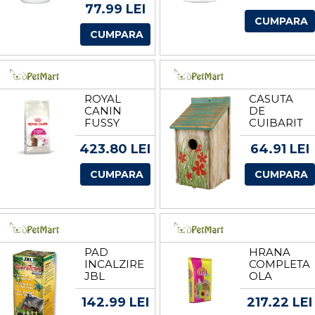
CAPSULE
77.99 LEI
CUMPARA
CUMPARA
ROYAL
CASUTA
CANIN
DE
FUSSY
CUIBARIT
EXIGENT
15X28X14
HRANA
CM 55850
423.80 LEI
64.91 LEI
USCATA
PISICA,
CUMPARA
CUMPARA
APETIT
CAPRICIOS,
10 KG
PAD
HRANA
INCALZIRE
COMPLETA
JBL
OLA
TERRATEMP
PENTRU
HEATMAT
NIMFE, 20
142.99 LEI
217.22 LEI
8W
KG