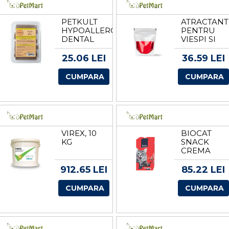
PETKULT
ATRACTANT
HYPOALLERGENIC
PENTRU
DENTAL
VIESPI SI
SNACKS,
MUSTE
RATA SI
25.06 LEI
36.59 LEI
OREZ, 21
BUC
CUMPARA
CUMPARA
VIREX, 10
BIOCAT
KG
SNACK
CREMA
PISICI CU
TON SI
912.65 LEI
85.22 LEI
CREVETI
DISPLAY, 12
CUMPARA
CUMPARA
PACHETE
X 5
PLICULETE
X 14 G