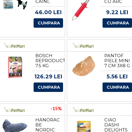
CAINI,
CU ARC
CROCI M,
PENTRU
12 BUC
INDEPARTA
46.00 LEI
9.22 LEI
CAPUSELOR
8 CM
CUMPARA
CUMPARA
BOSCH
PANTOF
REPRODUCTION,
PIELE MINI
7.5 KG
7 CM 3X8 G
2782
126.29 LEI
5.56 LEI
CUMPARA
CUMPARA
-15%
HANORAC
CIAO
BE
DASHI
NORDIC
DELIGHTS