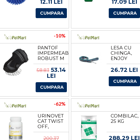
SUNET
12.11 LEI
17.09 LEI
3412
CUMPARA
CUMPARA
-10%
PANTOF
LESA CU
IMPERMEABIL
CHINGA,
ROBUST M
ENJOY
2 BUCATI
STRONG,
NEGRU
20 MM
53.14
26.72 LEI
58.83
19463
LEI
CUMPARA
CUMPARA
-62%
URINOVET
COMBILAC,
CAT TWIST
25 KG
OFF,
VETEXPERT,
45
288.29 LEI
200.37