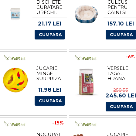
DISCHETE
CULCUS
CURATARE
PENTRU
URECHI,
CAINI SI
CAMON,
PISICI
50 BUC
PANZA/PL
21.17 LEI
157.10 LEI
CAROURI-
BEJ 68 X
CUMPARA
CUMPARA
59 X 22
CM/ 9349-
2002B
-6%
JUCARIE
VERSELE
MINGE
LAGA,
SURPRIZA
HRANA
7 CM 6275
CANARI,
CLASSIC
11.98 LEI
258.53
CANARY,
245.60 LEI
20 KG
CUMPARA
CUMPARA
-15%
NOCURAT
JUCARIE