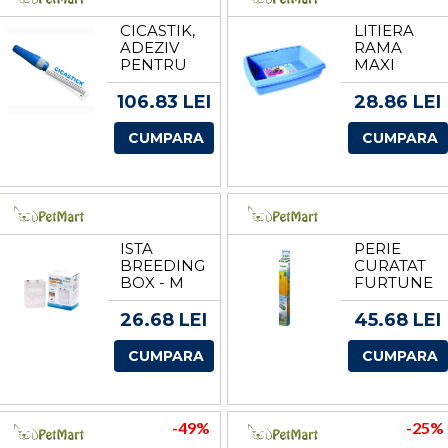
CICASTIK,
LITIERA
ADEZIV
RAMA
PENTRU
MAXI
TESUT, 2 G
PISICI GEO,
43.5 CM
106.83 LEI
28.86 LEI
CUMPARA
CUMPARA
ISTA
PERIE
BREEDING
CURATAT
BOX - M
FURTUNE
JBL
CLEANY/PE
26.68 LEI
45.68 LEI
CUMPARA
CUMPARA
-49%
-25%