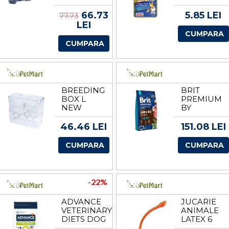
FLENSBURG
DELICATE
S: 40 CM
FLAKES,
66.73
5.85 LEI
77.73
GRI 67495
PUI SI
LEI
TON, 40 G
CUMPARA
CUMPARA
BREEDING
BRIT
BOX L
PREMIUM
NEW
BY
NATURE
SENSITIVE
46.46 LEI
151.08 LEI
LAMB, 8
KG
CUMPARA
CUMPARA
-22%
ADVANCE
JUCARIE
VETERINARY
ANIMALE
DIETS DOG
LATEX 6
HYPOALLERGENIC,
CM 3462