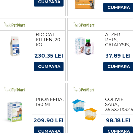
PUI, 12 KG
NO
CUMPARA
GLUTEN
CUMPARA
MEDIUM-
MAXI
ADULT,
IEPURE, 12
KG
BIO CAT
ALZER
KITTEN, 20
PETS,
KG
CATALYSIS,
30 ML
230.35 LEI
37.89 LEI
CUMPARA
CUMPARA
PRONEFRA,
COLIVIE
180 ML
SARA,
35.5X21X32.
CM,
10680010
209.90 LEI
98.18 LEI
CUMPARA
CUMPARA