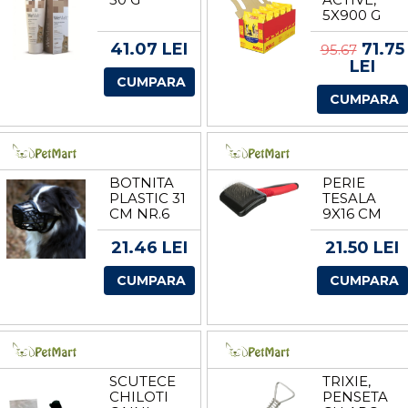
5X900 G
41.07 LEI
71.75
95.67
LEI
CUMPARA
CUMPARA
BOTNITA
PERIE
PLASTIC 31
TESALA
CM NR.6
9X16 CM
17606
24056
21.46 LEI
21.50 LEI
CUMPARA
CUMPARA
SCUTECE
TRIXIE,
CHILOTI
PENSETA