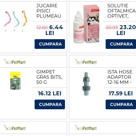
JUCARIE
SOLUTIE
PISICI
OFTALMICA
PLUMEAU
OPTIVET,
47 CM
50 ML
6.44
23.20
12.60
30.93
LEI
LEI
CUMPARA
CUMPARA
GIMPET
ISTA HOSE
GRAS BITS,
ADAPTOR
50 G
12-16 MM -
ADAPTOR
FURTUN
16.12 LEI
17.59 LEI
RAPID
CUMPARA
CUMPARA